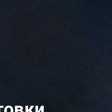
А
товки