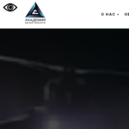
О НАС
О