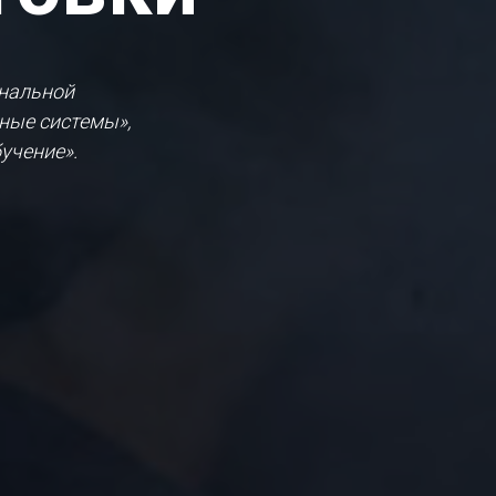
ональной
ные системы»,
учение».